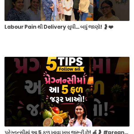
Labour Pain થી Delivery સુધી... બધું જાણો! 🤰❤️
પ્રેગ્નન્સીમાં આ 5 ફળ ખાવા ખૂબ જરૂરી છે! 🍎🤰 #pregnancy #healthytips #gujarati