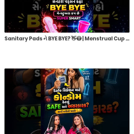
Sanitary Pads ને BYE BYE? 👋😳 | Menstrual Cup કેમ બની રહ્યું છે Smart Choice?