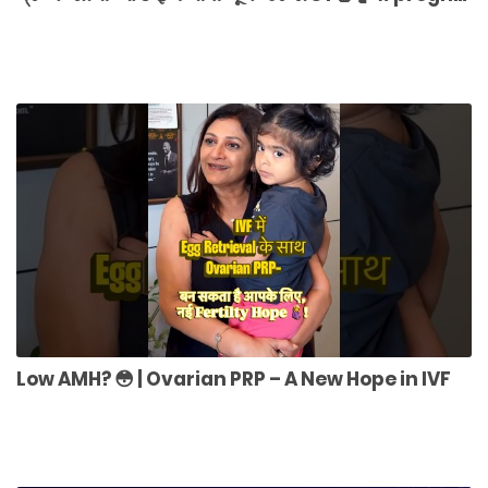
Low AMH? 😳 | Ovarian PRP – A New Hope in IVF