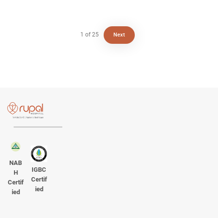
1
of
25
Next
NAB
IGBC
H
Certif
Certif
ied
ied