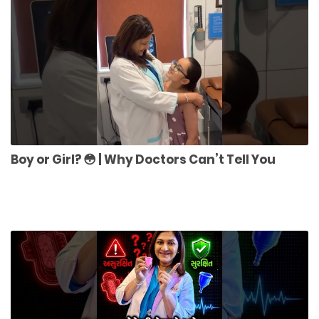
Boy or Girl? 😳 | Why Doctors Can’t Tell You