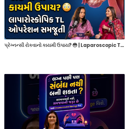
પ્રેગ્નન્સી રોકવાનો કાયમી ઉપાય? 😳 | Laparoscopic TL Operation Explained