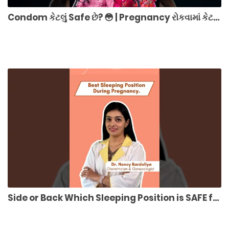
Condom કેટલું Safe છે? 😳 | Pregnancy રોકવામાં કેટલું અસરકારક?
Side or Back Which Sleeping Position is SAFE for Pregnant Women