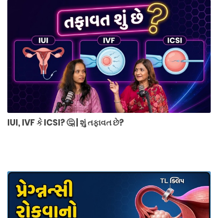
IUI, IVF કે ICSI? 🤔 | શું તફાવત છે?